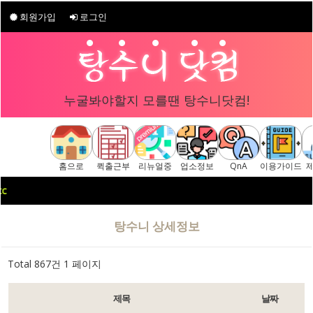
회원가입
로그인
누굴봐야할지 모를땐 탕수니닷컴!
홈으로
퀵출근부
리뉴얼중
업소정보
QnA
이용가이드
c
탕수니 상세정보
Total 867건
1 페이지
제목
날짜