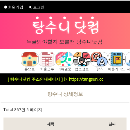
회원가입
로그인
누굴봐야할지 모를땐 탕수니닷컴!
홈으로
퀵출근부
리뉴얼중
업소정보
QnA
이용가이드
[ 탕수니닷컴 주소안내페이지 ] ▷ https://tangsuni.cc
탕수니 상세정보
Total 867건
5 페이지
제목
날짜