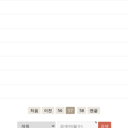
처음
이전
56
57
58
맨끝
검색