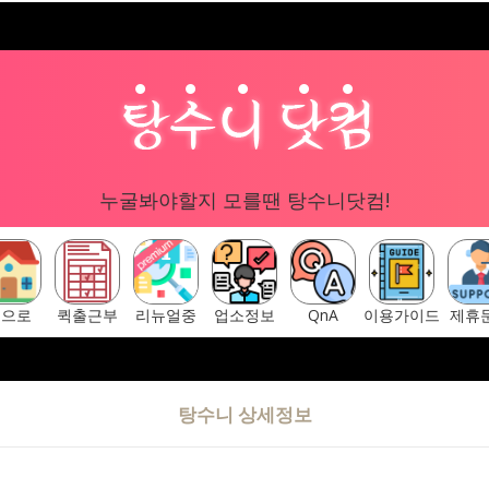
누굴봐야할지 모를땐 탕수니닷컴!
홈으로
퀵출근부
리뉴얼중
업소정보
QnA
이용가이드
제휴
탕수니 상세정보