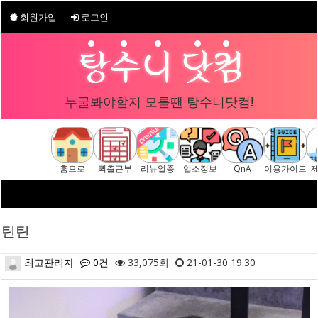
회원가입
로그인
누굴봐야할지 모를땐 탕수니닷컴!
홈으로
퀵출근부
리뉴얼중
업소정보
QnA
이용가이드
틴틴
최고관리자
0건
33,075회
21-01-30 19:30
본문