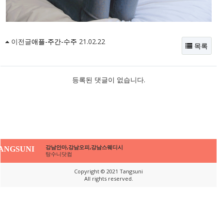
이전글
애플-주간-수주
21.02.22
목록
등록된 댓글이 없습니다.
강남안마,강남오피,강남스웨디시
ANGSUNI
탕수니닷컴
Copyright © 2021 Tangsuni
All rights reserved.