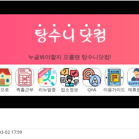
누굴봐야할지 모를땐 탕수니닷컴!
홈으로
퀵출근부
리뉴얼중
업소정보
QnA
이용가이드
제휴
구글 "탕수니닷컴"
[ 탕수니닷컴 주소안내페이지 ] ▷ http
3-02 17:59