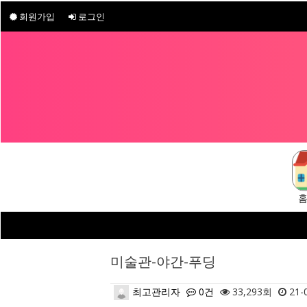
회원가입
로그인
미술관-야간-푸딩
최고관리자
0건
33,293회
21-0