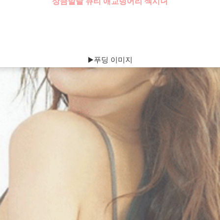
상큼발랄 큐티 애교덩어리 섹시녀
▶️푸딩 이미지