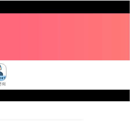
문의
s://tangsuni.cc