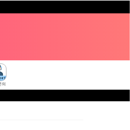
문의
tps://tangsuni.cc