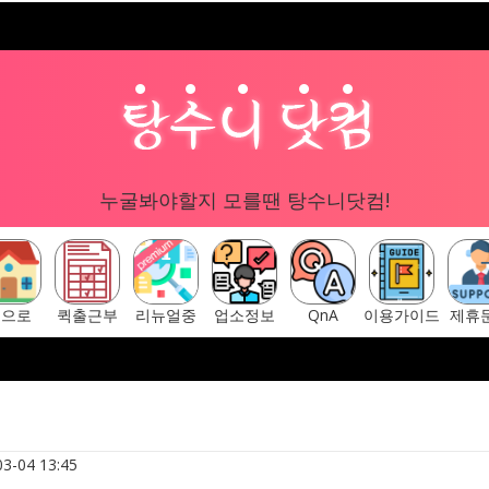
누굴봐야할지 모를땐 탕수니닷컴!
홈으로
퀵출근부
리뉴얼중
업소정보
QnA
이용가이드
제휴
구글 "탕수니닷컴"
[ 탕수니닷컴 주소안내페이지 ] ▷ ht
3-04 13:45