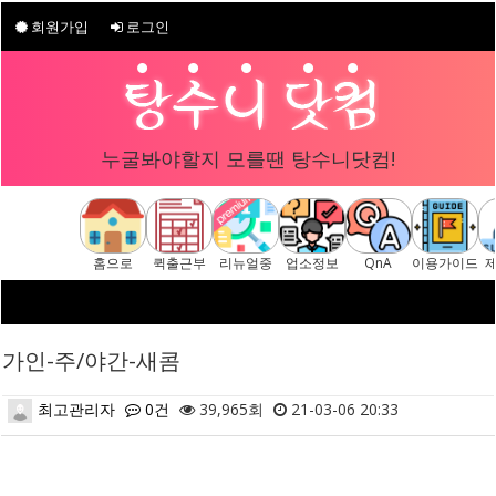
회원가입
로그인
누굴봐야할지 모를땐 탕수니닷컴!
홈으로
퀵출근부
리뉴얼중
업소정보
QnA
이용가이드
가인-주/야간-새콤
최고관리자
0건
39,965회
21-03-06 20:33
본문