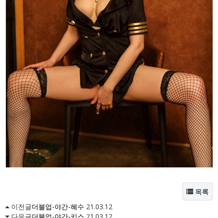
목록
이전글
더블업-야간-혜수
21.03.12
다음글
더블업-야간-키스
21.03.12