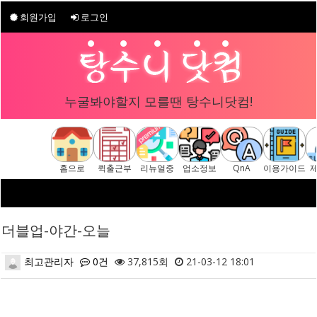
회원가입
로그인
누굴봐야할지 모를땐 탕수니닷컴!
홈으로
퀵출근부
리뉴얼중
업소정보
QnA
이용가이드
더블업-야간-오늘
최고관리자
0건
37,815회
21-03-12 18:01
본문