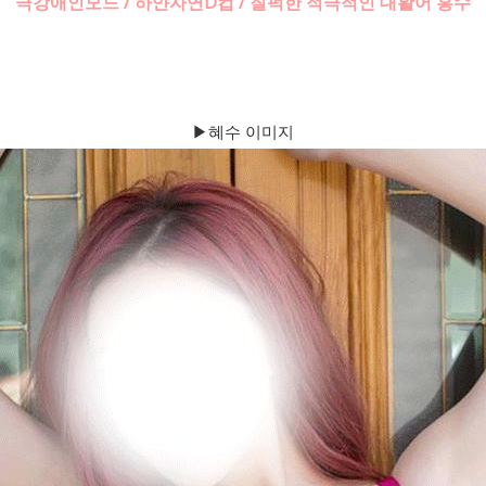
극강애인모드 / 하얀자연D컵 / 질퍽한 적극적인 대활어 홍수
▶혜수 이미지