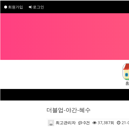
회원가입
로그인
구
더블업-야간-혜수
최고관리자
0건
37,387회
21-0