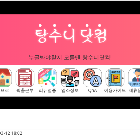
누굴봐야할지 모를땐 탕수니닷컴!
홈으로
퀵출근부
리뉴얼중
업소정보
QnA
이용가이드
제휴
글 "탕수니닷컴"
[ 탕수니닷컴 주소안내페이지 ] ▷ https://tangsun
3-12 18:02