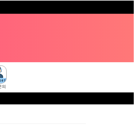
문의
i.cc