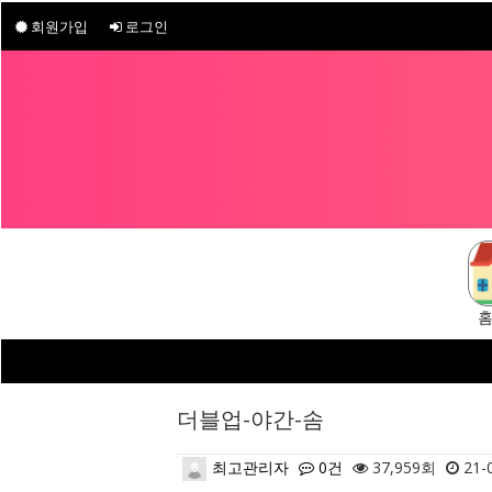
회원가입
로그인
더블업-야간-솜
최고관리자
0건
37,959회
21-0