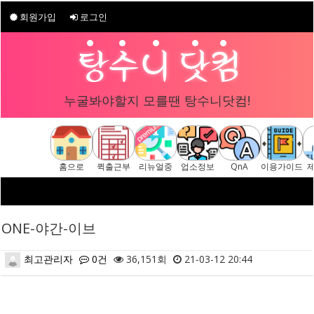
회원가입
로그인
누굴봐야할지 모를땐 탕수니닷컴!
홈으로
퀵출근부
리뉴얼중
업소정보
QnA
이용가이드
ONE-야간-이브
최고관리자
0건
36,151회
21-03-12 20:44
본문