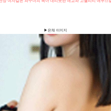
천상 여자같은 와꾸녀의 녹아 내리듯한 애교와 고퀄리티 애무스
▶은채 이미지