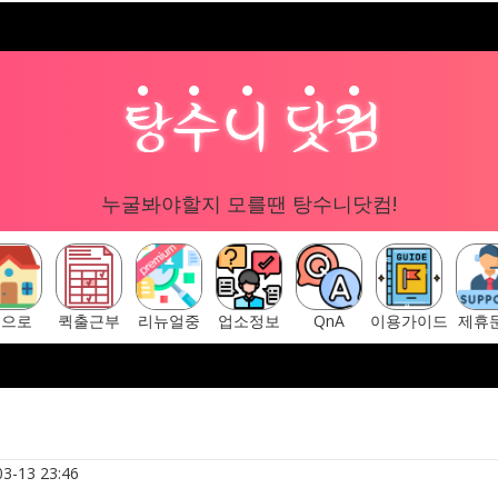
누굴봐야할지 모를땐 탕수니닷컴!
홈으로
퀵출근부
리뉴얼중
업소정보
QnA
이용가이드
제휴
구글 "탕수니닷컴"
[ 탕수니닷컴 주소안내페이지 ] ▷ http
3-13 23:46