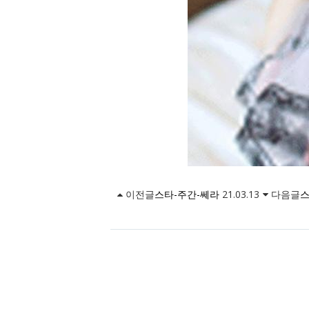
이전글
스타-주간-쎄라
21.03.13
다음글
스