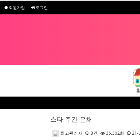
회원가입
로그인
스타-주간-은채
최고관리자
0건
36,302회
21-0