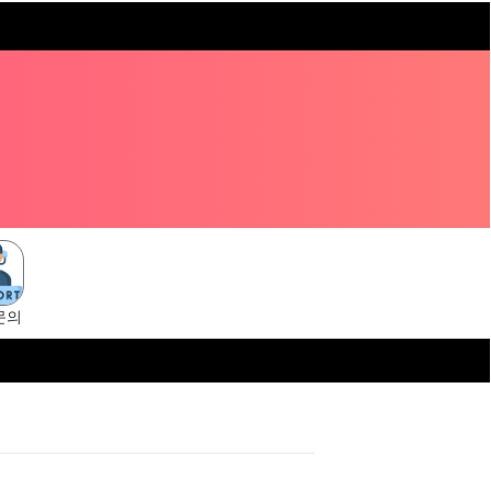
문의
s://tangsuni.cc