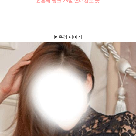
윤은혜 씽크 25살 연애감도 굿!
▶은혜 이미지