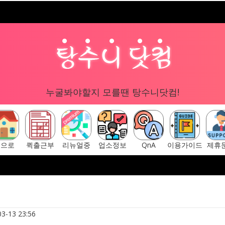
누굴봐야할지 모를땐 탕수니닷컴!
홈으로
퀵출근부
리뉴얼중
업소정보
QnA
이용가이드
제휴
구글 "탕수니닷컴"
[ 탕수니닷컴 주소안내페이지 ] ▷ https://tangsu
3-13 23:56