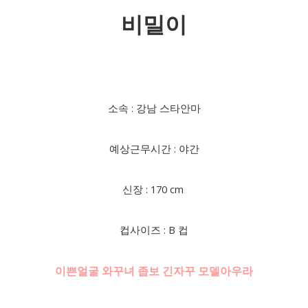
비밀이
소속 : 강남 스타안마
예상근무시간 : 야간
신장 : 170 cm
컵사이즈 : B 컵
이쁜얼굴 와꾸녀 좁보 긴자꾸 모델아우라