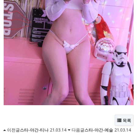
목록
이전글
스타-야간-티나
21.03.14
다음글
스타-야간-예슬
21.03.14