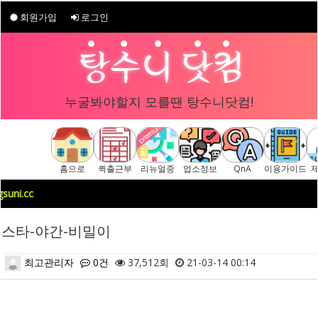
회원가입
로그인
누굴봐야할지 모를땐 탕수니닷컴!
홈으로
퀵출근부
리뉴얼중
업소정보
QnA
이용가이드
c
스타-야간-비밀이
최고관리자
0건
37,512회
21-03-14 00:14
본문