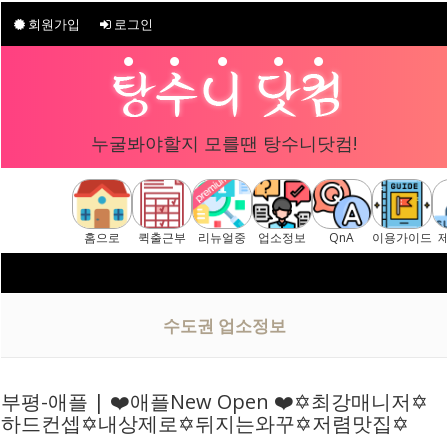
회원가입
로그인
누굴봐야할지 모를땐 탕수니닷컴!
홈으로
퀵출근부
리뉴얼중
업소정보
QnA
이용가이드
수도권 업소정보
부평-애플 | ❤️애플New Open ❤️✡️최강매니저✡️
하드컨셉✡️내상제로✡️뒤지는와꾸✡️저렴맛집✡️