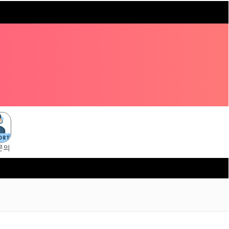
문의
suni.cc