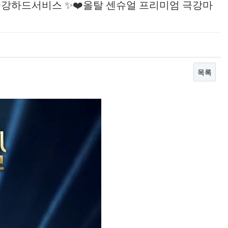
초극강하드서비스 ✨❤️올탈 센슈얼 프리미엄 극강마
목록