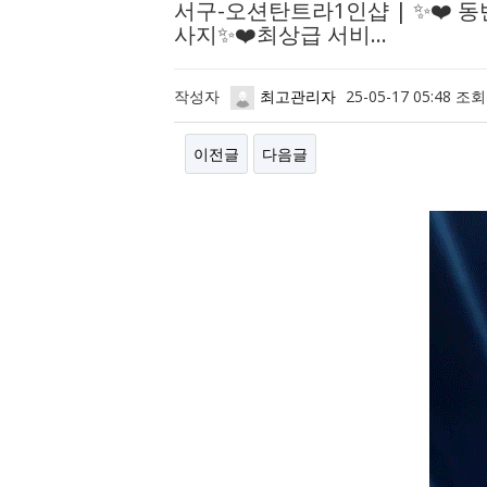
서구-오션탄트라1인샵 | ✨❤️ 
사지✨❤️최상급 서비…
작성자
최고관리자
25-05-17 05:48
조회
이전글
다음글
본문