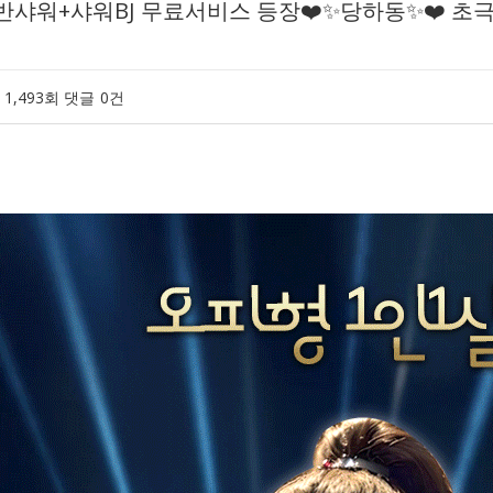
동반샤워+샤워BJ 무료서비스 등장❤️✨당하동✨❤️ 
1,493회
댓글
0건