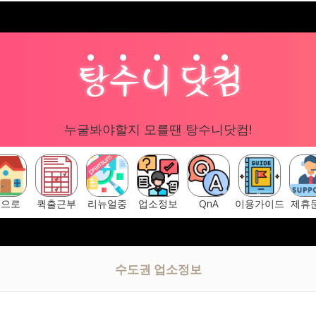
누굴봐야할지 모를땐 탕수니닷컴!
홈으로
퀵출근부
리뉴얼중
업소정보
QnA
이용가이드
제휴
구글 "탕수니닷컴"
[ 탕수니닷컴 주소안내페이지 ] ▷ https://tang
수도권 업소정보