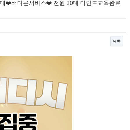
몸매❤️색다른서비스❤️ 전원 20대 마인드교육완료
목록