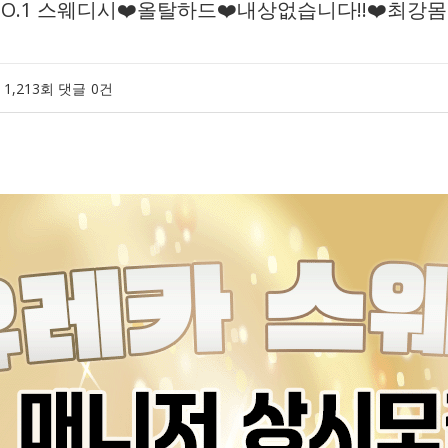
NO.1 스웨디시❤️올탈하드❤️내상없습니다!!❤️최강
1,213회
댓글
0건