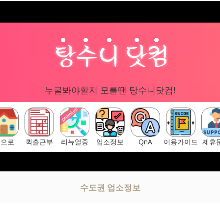
누굴봐야할지 모를땐 탕수니닷컴!
홈으로
퀵출근부
리뉴얼중
업소정보
QnA
이용가이드
제휴
구글 "탕수니닷컴"
[ 탕수니닷컴 주소안내페이지 ] ▷ https://ta
수도권 업소정보