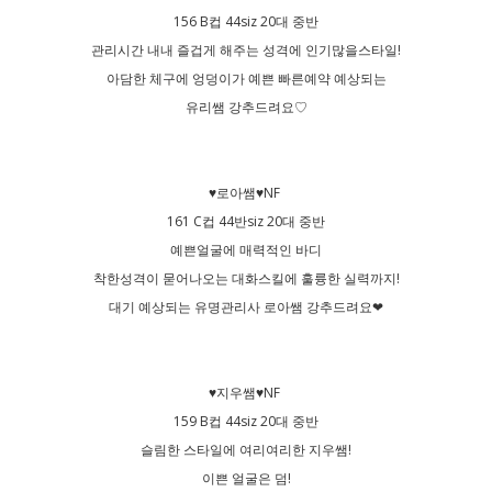
156 B컵 44siz 20대 중반
관리시간 내내 즐겁게 해주는 성격에 인기많을스타일!
아담한 체구에 엉덩이가 예쁜 빠른예약 예상되는
유리쌤 강추드려요♡
♥로아쌤♥NF
161 C컵 44반siz 20대 중반
예쁜얼굴에 매력적인 바디
착한성격이 묻어나오는 대화스킬에 훌륭한 실력까지!
대기 예상되는 유명관리사 로아쌤 강추드려요❤
♥지우쌤♥NF
159 B컵 44siz 20대 중반
슬림한 스타일에 여리여리한 지우쌤!
이쁜 얼굴은 덤!