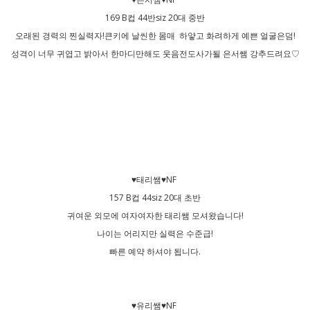
169 B컵 44반siz 20대 중반
오래된 경력의 찐실력자!큰키에 날씬한 몸매 하얗고 화려하게 예쁜 얼굴은덤!
성격이 너무 귀엽고 밝아서 한마디만해도 웃음전도사가될 은서쌤 강추드려요♡
♥태리쌤♥NF
157 B컵 44siz 20대 초반
귀여운 외모에 여자여자한 태리쌤 모셔왔습니다!
나이는 어리지만 실력은 수준급!
빠른 예약 하셔야 됩니다.
♥유리쌤♥NF