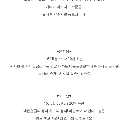
게다가 마사지도 수준급!
늦게 예약주시면 못보십니다.
♥은지쌤♥
164 B컵 44siz 30대 초반
섹시한 분위기 고급스러운 얼굴 대화도 마음도편안하게 해주시는 은지쌤
슬랜더 추천! 은지쌤 강추드려요♡
♥소이쌤♥
165 E컵 55반siz 20대 중반
예쁜얼굴의 정석 하드의 정석! 비밀로 계속 만나고싶은
마인드 최고 자연E컵 소이쌤 강추드려요♡