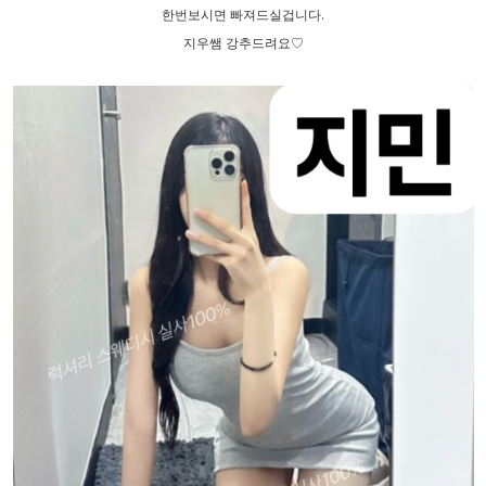
한번보시면 빠져드실겁니다.
지우쌤 강추드려요♡