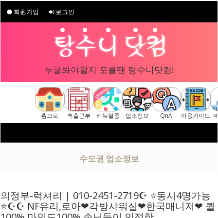
회원가입
로그인
누굴봐야할지 모를땐 탕수니닷컴!
홈으로
퀵출근부
리뉴얼중
업소정보
QnA
이용가이드
수도권 업소정보
의정부-럭셔리 | 010-2451-2719☪ ⭐동시4명가능
⭐☪☪ NF유리,로아❤각방샤워실❤한국매니저❤ 퀄
100% 마인드100% 손님들이 인정한…