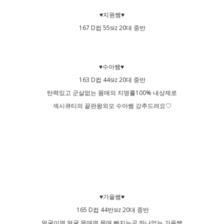
♥지원쌤♥
167 D컵 55siz 20대 중반
♥수아쌤♥
163 D컵 44siz 20대 중반
탄력있고 군살없는 몸매의 지명률100% 내상제로
섹시큐티의 끝판왕외모 수아쌤 강추드려요♡
♥가을쌤♥
165 D컵 44반siz 20대 중반
얼굴이면 얼굴 몸매면 몸매 빠지는곳 하나없는 가을쌤