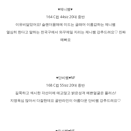
♥제니쌤♥
164 C컵 44siz 20대 중반
이유비닮았어요! 슬랜더몸매에 미드는 글래머 이름값하는 제니쌤
열심히 한다고 말하는 전국구에서 와꾸제일 지리는 제니쌤 강추드려요♡ 진짜
예뻐요
♥단비쌤♥NF
168 C컵 55siz 20대 중반
길쭉하고 섹시한 각선미에 애교많고 밝은성격 예쁜얼굴은 플러스!
지명욕심 많아서 다잘한데요 골반라인이 아름다운 단비쌤 강추드려요♡
♥은서쌤♥NF