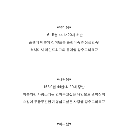
♥유미쌤♥
161 B컵 44siz 20대 초반
슬랜더 예쁨의 정석!표본!슬랜더족 최상급만족!
혀웨디시 마인드최고의 유미쌤 강추드려요♡
♥사랑쌤♥
158 C컵 44반siz 20대 중반
이름처럼 사랑스러운 안아주고싶은 애인모드 완벽장착
스킬이 무궁무진한 지명삼고싶은 사랑쌤 강추드려요♡
♥아라쌤♥