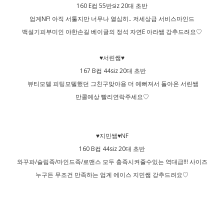
160 E컵 55반siz 20대 초반
업계NF! 아직 서툴지만 너무나 열심히.. 저세상급 서비스마인드
백설기피부미인 야한손길 베이글의 정석 자연E 아라쌤 강추드려요♡
♥서린쌤♥
167 B컵 44siz 20대 초반
뷰티모델 피팅모텔했던 그친구맞아용 더 예뻐져서 돌아온 서린쌤
만콜예상 빨리연락주세요♡
♥지민쌤♥NF
160 B컵 44siz 20대 초반
와꾸파/슬림족/마인드족/로맨스 모두 충족시켜줄수있는 역대급!!! 사이즈
누구든 무조건 만족하는 업계 에이스 지민쌤 강추드려요♡