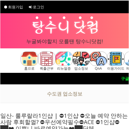
회원가입
로그인
누굴봐야할지 모를땐 탕수니닷컴!
홈으로
퀵출근부
리뉴얼중
업소정보
QnA
이용가이드
구글 "탕수니닷컴"
[ 탕수니닷컴 주소안내페이지 ] ▷
수도권 업소정보
일산- 룰루랄라1인샵 | ⛔️1인샵 ⛔️오늘 예약 안하는
사람 후회할껄? ⛔️우선예약필수⛔️ACE ⛔️1인샵⛔️
██❤️ 이뿌니 바로예약가능❤️██단체…