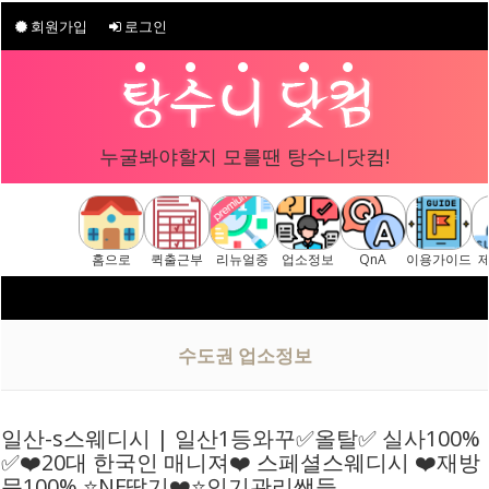
회원가입
로그인
누굴봐야할지 모를땐 탕수니닷컴!
홈으로
퀵출근부
리뉴얼중
업소정보
QnA
이용가이드
구글 "탕수니닷
수도권 업소정보
일산-s스웨디시 | 일산1등와꾸✅️올탈✅️ 실사100%
✅️❤️20대 한국인 매니져❤️ 스페셜스웨디시 ❤️재방
문100% ⭐NF딸기❤️⭐인기관리쌤들…