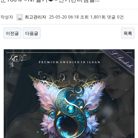
작성자
최고관리자
25-05-20 06:18
조회
1,801회
댓글
0건
이전글
다음글
목록
본문