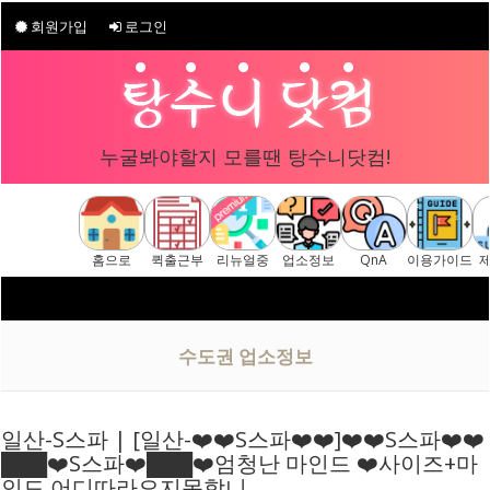
회원가입
로그인
누굴봐야할지 모를땐 탕수니닷컴!
홈으로
퀵출근부
리뉴얼중
업소정보
QnA
이용가이드
구글 "탕수니닷컴"
[ 탕수니닷컴 주소안내페이
수도권 업소정보
일산-S스파 | [일산-❤️❤️S스파❤️❤️]❤️❤️S스파❤️❤️
███❤️S스파❤️███❤️엄청난 마인드 ❤️사이즈+마
인드 어디따라오지못합니…