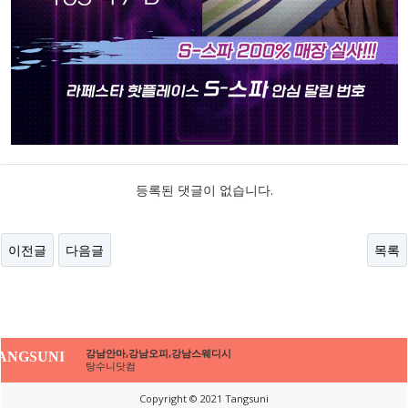
등록된 댓글이 없습니다.
이전글
다음글
목록
강남안마,강남오피,강남스웨디시
ANGSUNI
탕수니닷컴
Copyright © 2021 Tangsuni