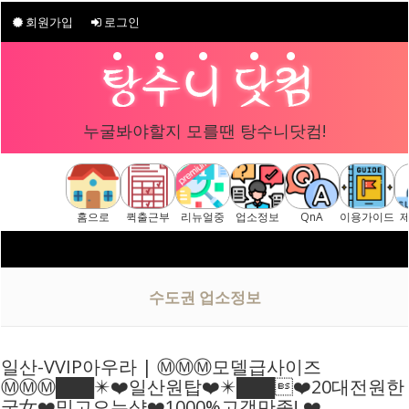
회원가입
로그인
누굴봐야할지 모를땐 탕수니닷컴!
홈으로
퀵출근부
리뉴얼중
업소정보
QnA
이용가이드
구글 "탕수니닷컴"
[ 탕수니닷컴 
수도권 업소정보
일산-VVIP아우라 | Ⓜ️Ⓜ️Ⓜ️모델급사이즈
Ⓜ️Ⓜ️Ⓜ️███✴️❤️일산원탑❤️✴️███❤️20대전원한
국女❤️믿고오는샵❤️1000%고객만족! ❤️