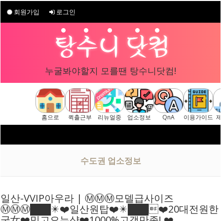
회원가입
로그인
누굴봐야할지 모를땐 탕수니닷컴!
홈으로
퀵출근부
리뉴얼중
업소정보
QnA
이용가이드
구글 "탕수니닷컴"
[ 탕수니닷컴 주소
수도권 업소정보
일산-VVIP아우라 | Ⓜ️Ⓜ️Ⓜ️모델급사이즈
Ⓜ️Ⓜ️Ⓜ️███✴️❤️일산원탑❤️✴️███❤️20대전원한
국女❤️믿고오는샵❤️1000%고객만족! ❤️