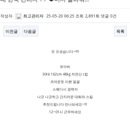
작성자
최고관리자
25-05-20 06:25
조회
2,891회
댓글
0건
이전글
다음글
목록
본문
또 오셨습니다~!!!!
유아씨
30대 162cm 48kg 자연산 c컵
귀여운듯 이쁜 얼굴
스웨디시 경력자
나긋 나긋하고 간지러운 대화와 스킬
추천드립니다 만나보세요~!!!
12~01시 근무하세요