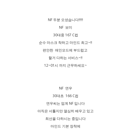
NF 두분 오셨습니다!!!!!
NF 보미
30대중 167 C컵
순수 마스크 착하고 마인드 최고~!!
편안한 애인모드에 부드럽고
할거 다하는 서비스~!!
12~01시 까지 근무하세요~
NF 연우
30대초 166 C컵
연우씨는 업계 NF 입니다
아직은 서툴지만 열심히 배우고 있고
최선을 다하시는 중입니다
마인드 기본 장착에