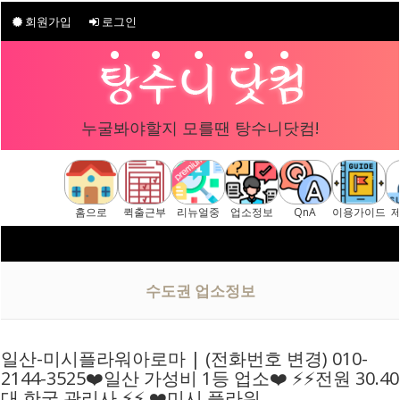
회원가입
로그인
누굴봐야할지 모를땐 탕수니닷컴!
홈으로
퀵출근부
리뉴얼중
업소정보
QnA
이용가이드
구글 "탕수니닷
수도권 업소정보
일산-미시플라워아로마 | (전화번호 변경) 010-
2144-3525❤️일산 가성비 1등 업소❤️ ⚡⚡전원 30.40
대 한국 관리사 ⚡⚡ ❤️미시 플라워…