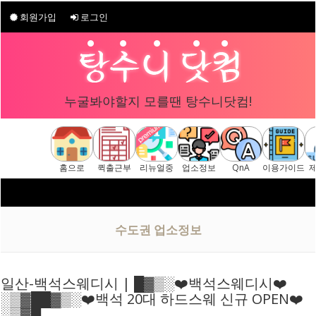
회원가입
로그인
누굴봐야할지 모를땐 탕수니닷컴!
홈으로
퀵출근부
리뉴얼중
업소정보
QnA
이용가이드
구글 "
수도권 업소정보
일산-백석스웨디시 | █▓▒░❤️백석스웨디시❤️
░▒▓██▓▒░❤️백석 20대 하드스웨 신규 OPEN❤️
░▒▓█