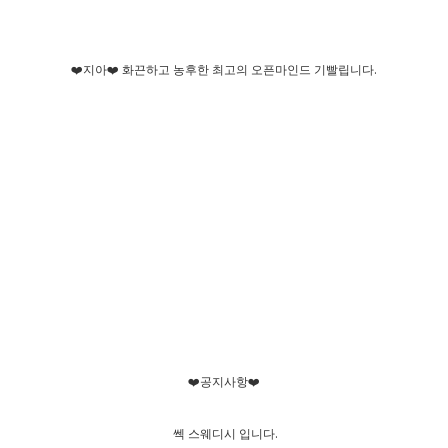
❤️지아❤️ 화끈하고 농후한 최고의 오픈마인드 기빨립니다.
❤️공지사항❤️
쎅 스웨디시 입니다.