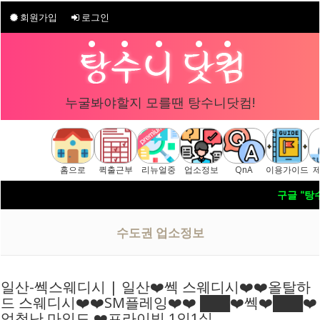
회원가입
로그인
누굴봐야할지 모를땐 탕수니닷컴!
홈으로
퀵출근부
리뉴얼중
업소정보
QnA
이용가이드
구글 "탕수니닷컴"
[ 탕수니닷컴 주소안내페이지 ] ▷ https://tang
수도권 업소정보
일산-쎅스웨디시 | 일산❤️쎅 스웨디시❤️❤️올탈하
드 스웨디시❤️❤️SM플레잉❤️❤️ ███❤️쎅❤️███❤️
엄청난 마인드 ❤️프라이빗 1인1실 …