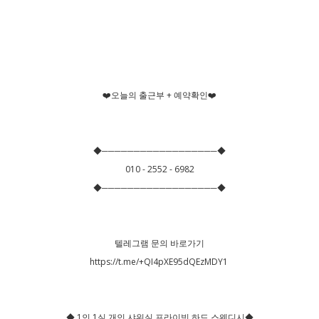
❤️오늘의 출근부 + 예약확인❤️
◆──────────────────◆
010 - 2552 - 6982
◆──────────────────◆
텔레그램 문의 바로가기
https://t.me/+QI4pXE95dQEzMDY1
◆ 1인 1실 개인 샤워실 프라이빗 하드 스웨디시◆