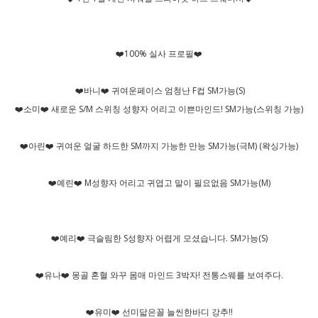
❤️100% 실사 프로필❤️
❤️바니❤️ 귀여운페이스 엄청난 F컵 SM가능(S)
❤️소미❤️ 새로운 S/M 스위칭 성향자 어리고 이쁜마인드! SM가능(스위칭 가능)
❤️아린❤️ 귀여운 얼굴 하드한 SM까지 가능한 만능 SM가능(극M) (왁싱가능)
❤️예린❤️ M성향자 어리고 귀엽고 말이 필요없음 SM가능(M)
❤️예리❤️ 극슬림한 S성향자 어렵게 모셨습니다. SM가능(S)
❤️유나❤️ 몽골 혼혈 와꾸 몸매 마인드 3박자! 전통스웨를 보여주다.
❤️유미❤️ 선미닯은꼴 늘씬한바디 강추!!