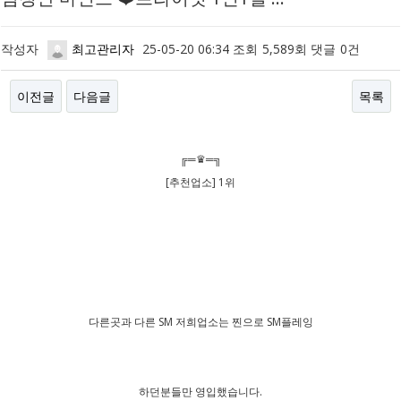
작성자
최고관리자
25-05-20 06:34
조회
5,589회
댓글
0건
이전글
다음글
목록
본문
╔═♛═╗
[추천업소] 1위
다른곳과 다른 SM 저희업소는 찐으로 SM플레잉
하던분들만 영입했습니다.