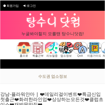
회원가입
로그인
누굴봐야할지 모를땐 탕수니닷컴!
홈으로
퀵출근부
리뉴얼중
업소정보
QnA
이용가이드
수도권 업소정보
강남-플라워안마 | ❤️데일리걸이벤트❤️특급신입
첫출근❤️화려한라인업❤️상상하는모든것❤️클럽초
이스❤️재방문맛집❤️