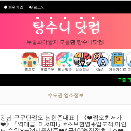
회원가입
로그인
누굴봐야할지 모를땐 탕수니닷컴!
홈으로
퀵출근부
리뉴얼중
업소정보
QnA
이용가이드
구글 "탕수니닷컴"
[ 탕수니닷컴 주소안내페이지 ] ▷ 
수도권 업소정보
강남-구구단쩜오-남현준대표 | 《❤️쩜오최저가
❤️》『역대급! 미쳐따!』⭐초보환영☀️압도적 마인
드 수위☀️─24시풀상주❤️A급100%직접초이스❤️