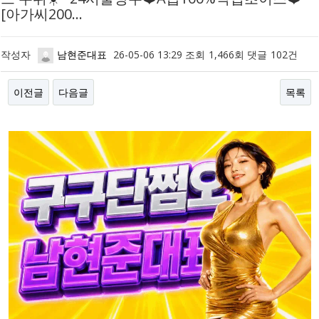
[아가씨200…
작성자
남현준대표
26-05-06 13:29
조회
1,466회
댓글
102건
이전글
다음글
목록
본문