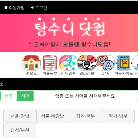
회원가입
로그인
누굴봐야할지 모를땐 탕수니닷컴!
홈으로
퀵출근부
리뉴얼중
업소정보
QnA
이용가이드
c
업종
지역
업종 또는 지역을 선택해주세요.
서울-강남
서울-비강남
경기-북부
경기-남부
인천/부천