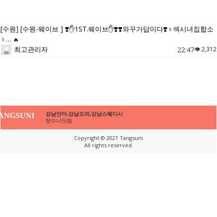
[수원] [수원-웨이브 ] ❣️✋️1ST.웨이브✋️❣️❣️와꾸가답이다❣️♀️섹시녀집합소
♀️…
🔥
최고관리자
22:47
👁 2,312
강남안마,강남오피,강남스웨디시
ANGSUNI
탕수니닷컴
Copyright © 2021 Tangsuni
All rights reserved.