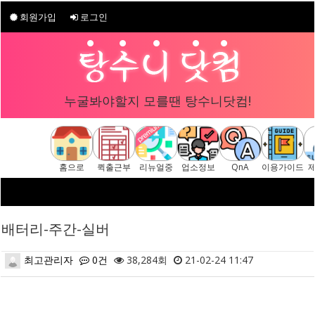
회원가입
로그인
누굴봐야할지 모를땐 탕수니닷컴!
홈으로
퀵출근부
리뉴얼중
업소정보
QnA
이용가이드
배터리-주간-실버
최고관리자
0건
38,284회
21-02-24 11:47
본문