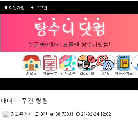
회원가입
로그인
누굴봐야할지 모를땐 탕수니닷컴!
홈으로
퀵출근부
리뉴얼중
업소정보
QnA
이용가이드
배터리-주간-링링
최고관리자
0건
38,730회
21-02-24 12:02
본문