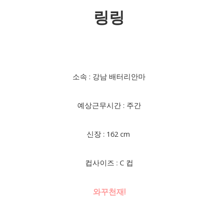
링링
소속 : 강남 배터리안마
예상근무시간 : 주간
신장 : 162 cm
컵사이즈 : C 컵
와꾸천재!