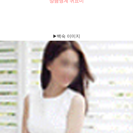
상큼영계 귀요미
▶️백숙 이미지