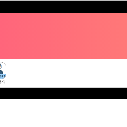
문의
s://tangsuni.cc