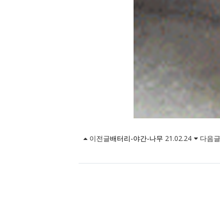
이전글
배터리-야간-나무
21.02.24
다음