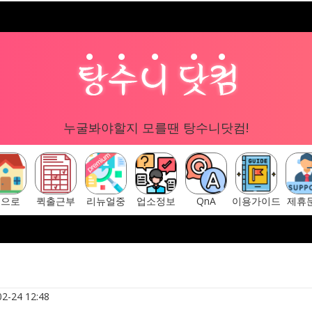
누굴봐야할지 모를땐 탕수니닷컴!
홈으로
퀵출근부
리뉴얼중
업소정보
QnA
이용가이드
제휴
구글 "탕수니닷컴"
[ 탕수니닷컴 주소안내페이지 ] ▷ http
2-24 12:48