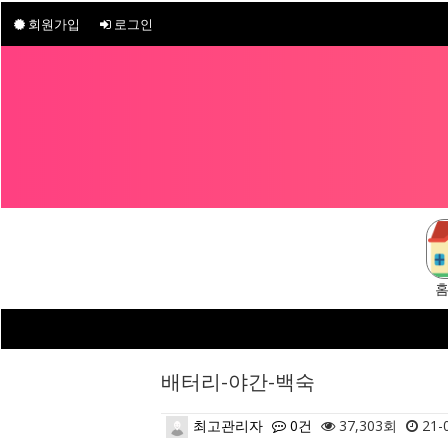
회원가입
로그인
배터리-야간-백숙
최고관리자
0건
37,303회
21-0