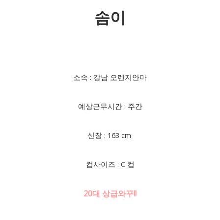
솜이
소속 : 강남 오렌지안마
예상근무시간 : 주간
신장 : 163 cm
컵사이즈 : C 컵
20대 상급와꾸!!