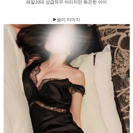
레알20대 상급와꾸 어리지만 화끈한 아이
▶️솜이 이미지