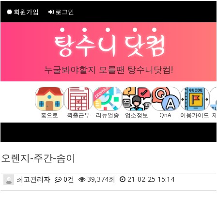
회원가입
로그인
누굴봐야할지 모를땐 탕수니닷컴!
홈으로
퀵출근부
리뉴얼중
업소정보
QnA
이용가이드
오렌지-주간-솜이
최고관리자
0건
39,374회
21-02-25 15:14
본문