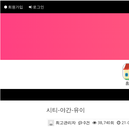
회원가입
로그인
구
시티-야간-유이
최고관리자
0건
38,740회
21-0