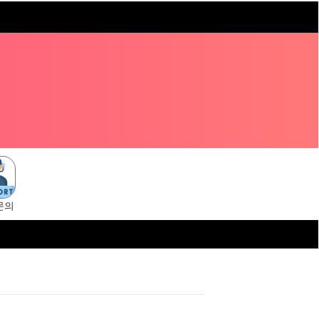
문의
i.cc