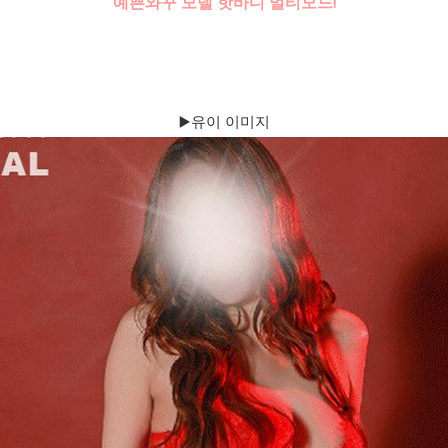
예쁜와꾸 모델 핫바디 멀티모드!
▶️유이 이미지