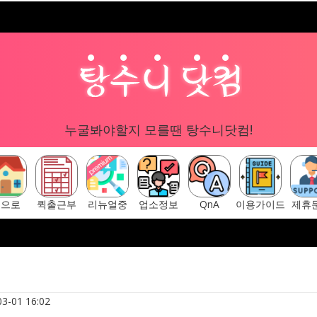
누굴봐야할지 모를땐 탕수니닷컴!
홈으로
퀵출근부
리뉴얼중
업소정보
QnA
이용가이드
제휴
글 "탕수니닷컴"
[ 탕수니닷컴 주소안내페이지 ] ▷ https://tangsun
3-01 16:02