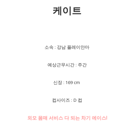
케이트
소속 : 강남 플레이안마
예상근무시간 : 주간
신장 : 169 cm
컵사이즈 : D 컵
외모 몸매 서비스 다 되는 차기 에이스!