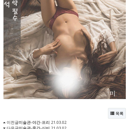
목록
이전글
미술관-야간-프리
21.03.02
다음글
미술관-중간-신비
21.03.02