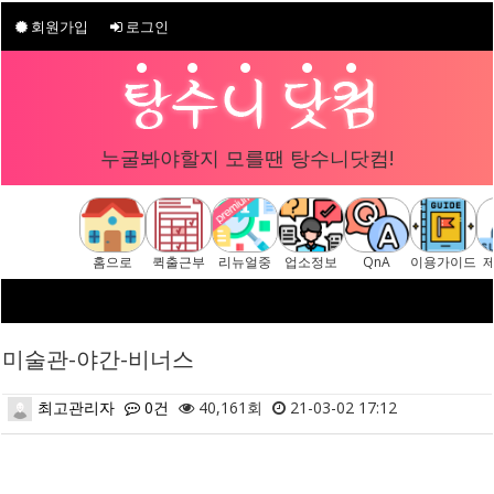
회원가입
로그인
누굴봐야할지 모를땐 탕수니닷컴!
홈으로
퀵출근부
리뉴얼중
업소정보
QnA
이용가이드
미술관-야간-비너스
최고관리자
0건
40,161회
21-03-02 17:12
본문