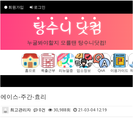
회원가입
로그인
누굴봐야할지 모를땐 탕수니닷컴!
홈으로
퀵출근부
리뉴얼중
업소정보
QnA
이용가이드
에이스-주간-효리
최고관리자
0건
30,988회
21-03-04 12:19
본문