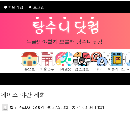
회원가입
로그인
누굴봐야할지 모를땐 탕수니닷컴!
홈으로
퀵출근부
리뉴얼중
업소정보
QnA
이용가이드
에이스-야간-제희
최고관리자
0건
32,523회
21-03-04 14:01
본문