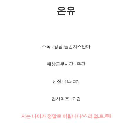
은유
소속 : 강남 돌벤져스안마
예상근무시간 : 주간
신장 : 163 cm
컵사이즈 : C 컵
저는 나이가 정말로 어립니다^^ 리.얼.트.루!!