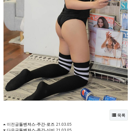
목록
이전글
돌벤져스-주간-로즈
21.03.05
다음글
돌벤져스-주간-신비
21.03.05