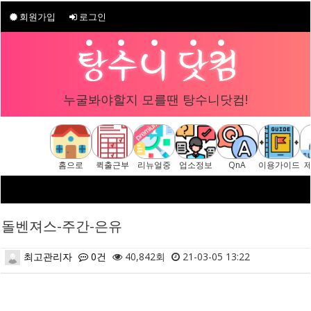
회원가입
로그인
누굴봐야할지 모를땐 탕수니닷컴!
홈으로
퀵출근부
리뉴얼중
업소정보
QnA
이용가이드
돌벤져스-주간-은유
최고관리자
0건
40,842회
21-03-05 13:22
본문