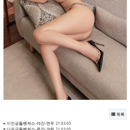
목록
이전글
돌벤져스-야간-연우
21.03.05
다음글
돌벤져스-주간-크림
21.03.05