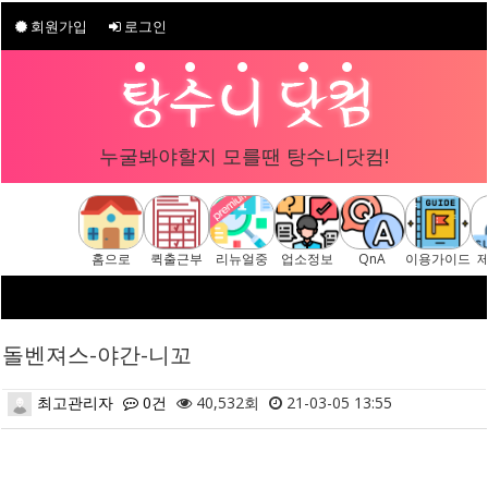
회원가입
로그인
누굴봐야할지 모를땐 탕수니닷컴!
홈으로
퀵출근부
리뉴얼중
업소정보
QnA
이용가이드
돌벤져스-야간-니꼬
최고관리자
0건
40,532회
21-03-05 13:55
본문