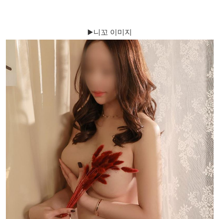
▶️니꼬 이미지