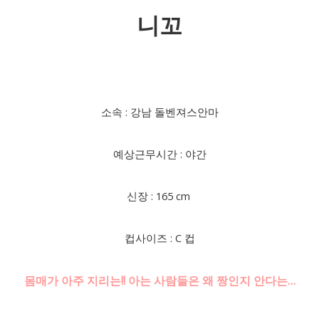
니꼬
소속 : 강남 돌벤져스안마
예상근무시간 : 야간
신장 : 165 cm
컵사이즈 : C 컵
몸매가 아주 지리는!! 아는 사람들은 왜 짱인지 안다는…