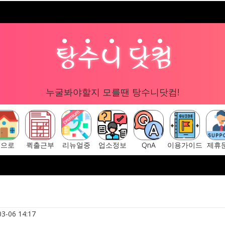
누굴봐야할지 모를땐 탕수니닷컴!
홈으로
퀵출근부
리뉴얼중
업소정보
QnA
이용가이드
제휴
구글 "탕수니닷컴"
[ 탕수니닷컴 주소안내페이지 ] ▷ http
3-06 14:17