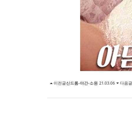
이전글
신드롬-야간-소원
21.03.06
다음