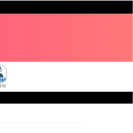
문의
s://tangsuni.cc