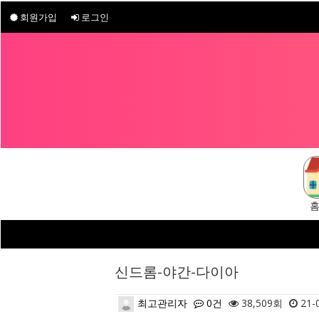
회원가입
로그인
신드롬-야간-다이아
최고관리자
0건
38,509회
21-0