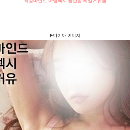
최강마인드 아담섹시 끝판왕 리얼거유삘
▶️다이아 이미지