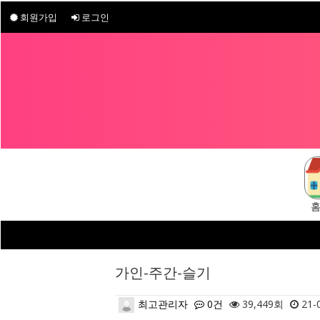
회원가입
로그인
가인-주간-슬기
최고관리자
0건
39,449회
21-0