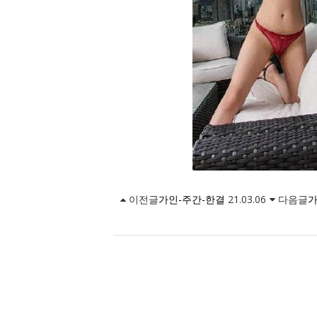
이전글
가인-주간-한결
21.03.06
다음글
가