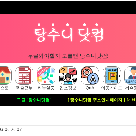
누굴봐야할지 모를땐 탕수니닷컴!
홈으로
퀵출근부
리뉴얼중
업소정보
QnA
이용가이드
제휴
구글 "탕수니닷컴"
[ 탕수니닷컴 주소안내페이지 ] ▷ https://tangs
3-06 20:07