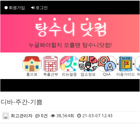
회원가입
로그인
누굴봐야할지 모를땐 탕수니닷컴!
홈으로
퀵출근부
리뉴얼중
업소정보
QnA
이용가이드
디바-주간-기쁨
최고관리자
0건
38,564회
21-03-07 12:43
본문