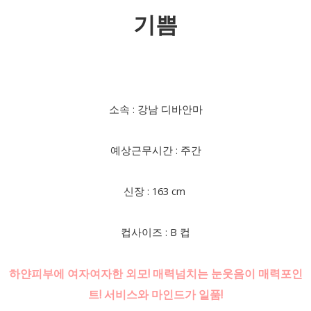
기쁨
소속 : 강남 디바안마
예상근무시간 : 주간
신장 : 163 cm
컵사이즈 : B 컵
하얀피부에 여자여자한 외모! 매력넘치는 눈웃음이 매력포인
트! 서비스와 마인드가 일품!