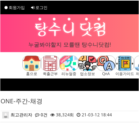
회원가입
로그인
누굴봐야할지 모를땐 탕수니닷컴!
홈으로
퀵출근부
리뉴얼중
업소정보
QnA
이용가이드
ONE-주간-채경
최고관리자
0건
38,324회
21-03-12 18:44
본문