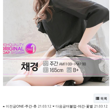
목록
이전글
ONE-주간-츄
21.03.12
다음글
더블업-야간-꽃별
21.03.12