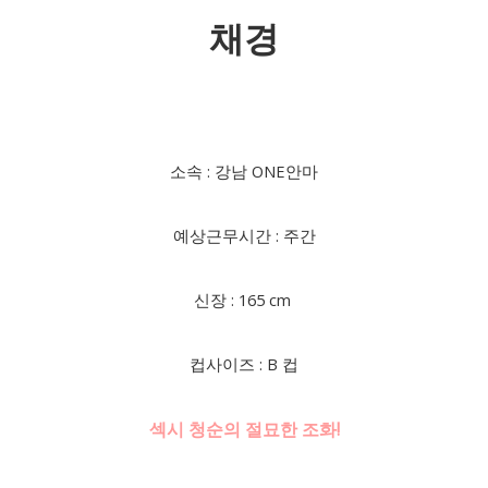
채경
소속 : 강남 ONE안마
예상근무시간 : 주간
신장 : 165 cm
컵사이즈 : B 컵
섹시 청순의 절묘한 조화!