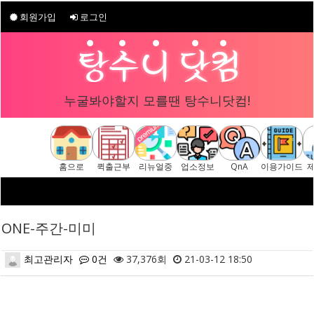
회원가입
로그인
누굴봐야할지 모를땐 탕수니닷컴!
홈으로
퀵출근부
리뉴얼중
업소정보
QnA
이용가이드
ONE-주간-미미
최고관리자
0건
37,376회
21-03-12 18:50
본문