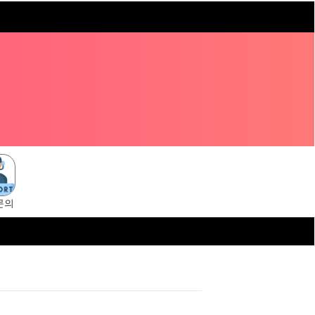
문의
ps://tangsuni.cc