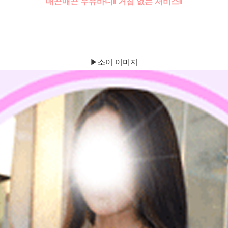
매끈매끈 우유바디!! 거침 없는 서비스!!
▶소이 이미지