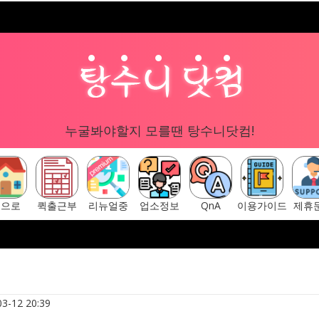
누굴봐야할지 모를땐 탕수니닷컴!
홈으로
퀵출근부
리뉴얼중
업소정보
QnA
이용가이드
제휴
구글 "탕수니닷컴"
[ 탕수니닷컴 주소안내페이지 ] ▷ htt
3-12 20:39